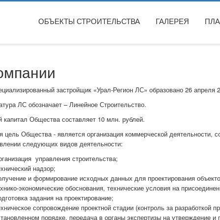
ОБЪЕКТЫ СТРОИТЕЛЬСТВА
ГАЛЕРЕЯ
ПЛ
омпании
циализированный застройщик «Урал-Регион ЛС» образовано 26 апреля 2
атура ЛС обозначает – Линейное Строительство.
й капитал Общества составляет 10 млн. рублей.
я цель Общества - является организация коммерческой деятельности, с
влении следующих видов деятельности:
рганизация управления строительства;
хнический надзор;
лучение и формирование исходных данных для проектирования объектов
хнико-экономические обоснования, технические условия на присоединен
дготовка задания на проектирование;
хническое сопровождение проектной стадии (контроль за разработкой пр
тановленном порядке, передача в органы экспертизы на утверждение и 