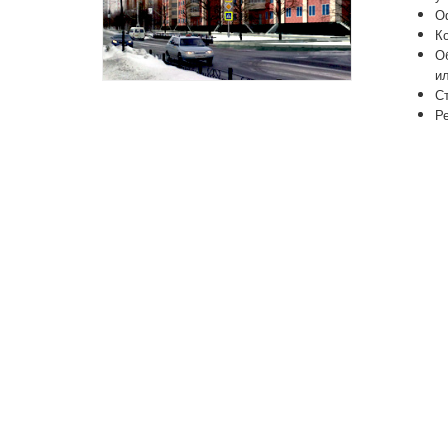
О
К
О
ил
С
Р