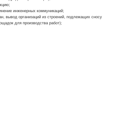
кцию;
динение инженерных коммуникаций;
н, вывод организаций из строений, подлежащих сносу
ощадок для производства работ);