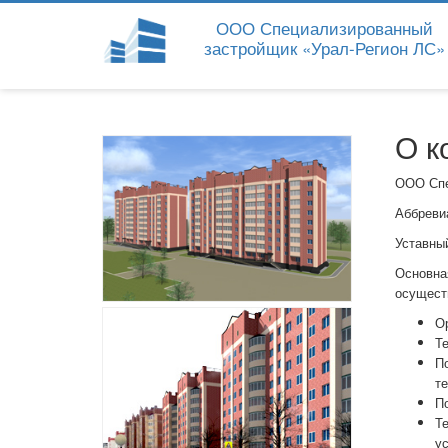
ООО Специализированный
застройщик «Урал-Регион ЛС»
О к
ООО Спе
Аббреви
Уставны
Основна
осущест
О
Те
По
те
По
Те
ус